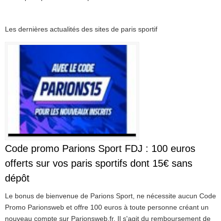
Les dernières actualités des sites de paris sportif
Code promo Parions Sport FDJ : 100 euros
offerts sur vos paris sportifs dont 15€ sans
dépôt
Le bonus de bienvenue de Parions Sport, ne nécessite aucun Code
Promo Parionsweb et offre 100 euros à toute personne créant un
nouveau compte sur Parionsweb.fr. Il s'agit du remboursement de