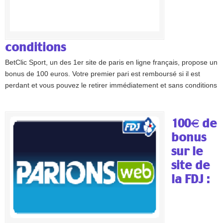
conditions
BetClic Sport, un des 1er site de paris en ligne français, propose un
bonus de 100 euros. Votre premier pari est remboursé si il est
perdant et vous pouvez le retirer immédiatement et sans conditions
100€ de
bonus
sur le
site de
la FDJ :