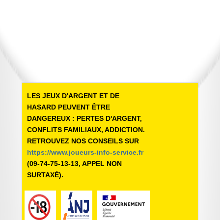
LES JEUX D'ARGENT ET DE
HASARD PEUVENT ÊTRE
DANGEREUX : PERTES D'ARGENT,
CONFLITS FAMILIAUX, ADDICTION.
RETROUVEZ NOS CONSEILS SUR
https://www.joueurs-info-service.fr
(09-74-75-13-13, APPEL NON
SURTAXÉ).