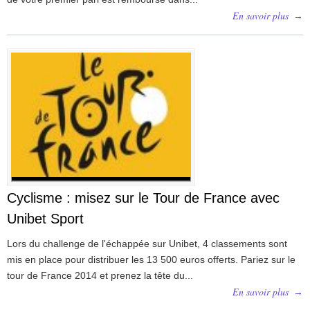
En savoir plus
→
Cyclisme : misez sur le Tour de France avec
Unibet Sport
Lors du challenge de l'échappée sur Unibet, 4 classements sont
mis en place pour distribuer les 13 500 euros offerts. Pariez sur le
tour de France 2014 et prenez la tête du...
En savoir plus
→