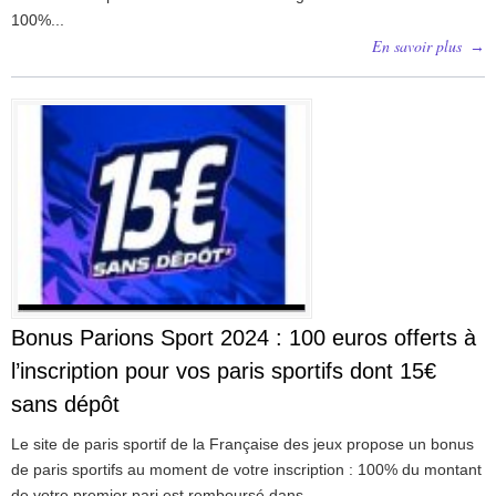
100%...
En savoir plus
→
Bonus Parions Sport 2024 : 100 euros offerts à
l’inscription pour vos paris sportifs dont 15€
sans dépôt
Le site de paris sportif de la Française des jeux propose un bonus
de paris sportifs au moment de votre inscription : 100% du montant
de votre premier pari est remboursé dans...