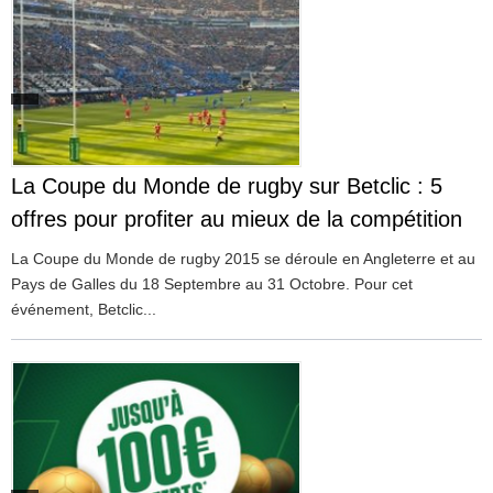
La Coupe du Monde de rugby sur Betclic : 5
offres pour profiter au mieux de la compétition
La Coupe du Monde de rugby 2015 se déroule en Angleterre et au
Pays de Galles du 18 Septembre au 31 Octobre. Pour cet
événement, Betclic...