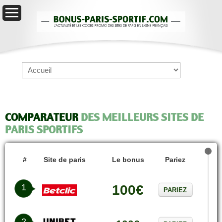
COMPARATEUR
DES MEILLEURS SITES DE
PARIS SPORTIFS
#
Site de paris
Le bonus
Pariez
1
100€
PARIEZ
2