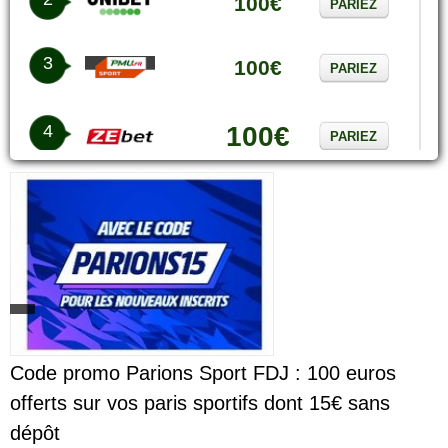
100€
PARIEZ
3
100€
PARIEZ
4
100€
PARIEZ
5
100€
PARIEZ
6
100€
PARIEZ
7
105€
PARIEZ
Code promo Parions Sport FDJ : 100 euros
offerts sur vos paris sportifs dont 15€ sans
8
100€
PARIEZ
dépôt