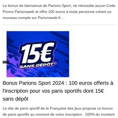
Le bonus de bienvenue de Parions Sport, ne nécessite aucun Code
9
100€
PARIEZ
Promo Parionsweb et offre 100 euros à toute personne créant un
nouveau compte sur Parionsweb.fr....
10
50€
PARIEZ
11
120€
PARIEZ
12
100€
PARIEZ
13
100€
PARIEZ
Bonus Parions Sport 2024 : 100 euros offerts à
l’inscription pour vos paris sportifs dont 15€
14
100€
sans dépôt
PARIEZ
Le site de paris sportif de la Française des jeux propose un bonus
de paris sportifs au moment de votre inscription : 100% du montant