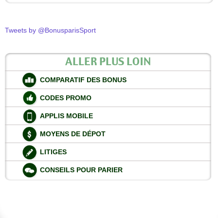
Tweets by @BonusparisSport
ALLER PLUS LOIN
COMPARATIF DES BONUS
CODES PROMO
APPLIS MOBILE
MOYENS DE DÉPOT
LITIGES
CONSEILS POUR PARIER