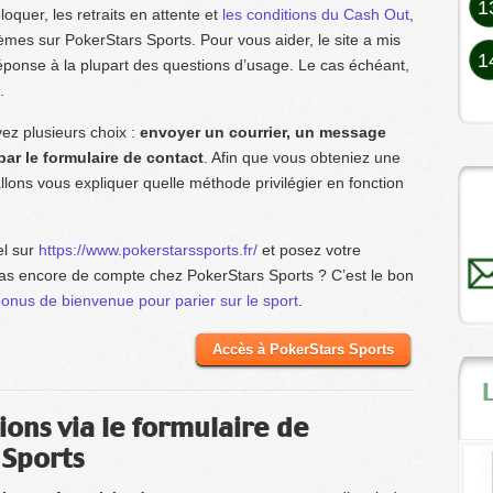
1
oquer, les retraits en attente et
les conditions du Cash Out
,
èmes sur PokerStars Sports. Pour vous aider, le site a mis
1
ponse à la plupart des questions d’usage. Le cas échéant,
.
vez plusieurs choix :
envoyer un courrier, un message
par le formulaire de contact
. Afin que vous obteniez une
llons vous expliquer quelle méthode privilégier en fonction
el sur
https://www.pokerstarssports.fr/
et posez votre
pas encore de compte chez PokerStars Sports ? C’est le bon
onus de bienvenue pour parier sur le sport
.
Accès à PokerStars Sports
ions via le formulaire de
 Sports