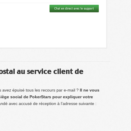
stal au service client de
s avez épuisé tous les recours par e-mail ?
Il ne vous
siège social de PokerStars pour expliquer votre
ndé avec accusé de réception à l’adresse suivante :