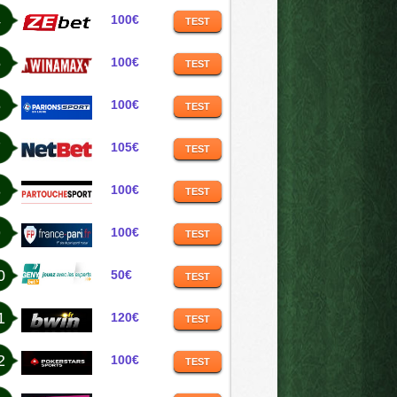
4
100€
TEST
5
100€
TEST
6
100€
TEST
7
105€
TEST
8
100€
TEST
9
100€
TEST
0
50€
TEST
1
120€
TEST
2
100€
TEST