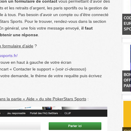
tion un formulaire de contact
vous permettant d’avoir des
 et les retraits d’argent, les paris sportifs ou la gestion de
le à tous. Pas besoin d’avoir un compte ou d’être connecté
COD
tars Sports. Pour le trouver, rendez-vous dans la section
EUR
. En général, une fois votre message envoyé,
il faut
SPO
obtenir une réponse
.
 formulaire d’aide
?
sports.fr/
trouve en haut à gauche de votre écran
cart « Contacter le support » (
voir ci-dessous
)
BON
 votre demande, le thème de votre requête puis écrivez
OFF
PAR
ans la partie « Aide » du site PokerStars Sports
: