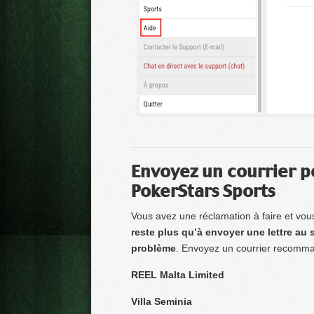
Envoyez un courrier po
PokerStars Sports
Vous avez une réclamation à faire et vou
reste plus qu’à envoyer une lettre au 
problème
. Envoyez un courrier recomma
REEL Malta Limited
Villa Seminia