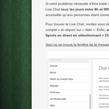
Si votre problème nécessite d’être traité
Live Chat
tous les jours entre 8h et 00
accessible qu’aux personnes étant conne
Pour trouver le Live Chat, rendez-vous d
compte » et cliquez sur « Aide ». Enfin,
a
Sports en direct en sélectionnant « Ch
Voici où se trouve la fenêtre de la messa