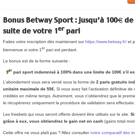
Bonus Betway Sport : jusqu’à 100€ de
er
suite de votre 1
pari
Faites votre inscription dès maintenant sur
https://www.betway.fr/
et p
er
bienvenue si votre 1
pari est perdant.
Le bonus est de la forme suivante :
er
1
pari sport indemnisé à 100% dans une limite de 100€ s’il es
L’abondement vous sera versé sous la forme de
2 paris gratuits i
unitaire maximale de 55€.
Si vous avez fait l’activation définitive de
crédités en même temps. Autrement, vous n’obtiendrez que le premi
le récupérerez uniquement la procédure de validation sera effectuée.
Les freebets qui vous seront offerts doivent être utilisés sur le site.
Si
grâce à eux, vous obtiendrez le gain net en cash
(gains total moin
Cette offre ne vous plaît pas ? Allez consulter
notre comparatif des m