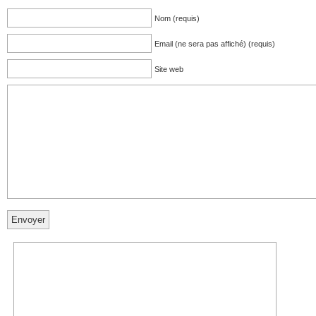
Nom (requis)
Email (ne sera pas affiché) (requis)
Site web