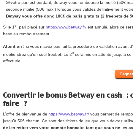
Si votre pari est perdant, Betway vous rembourse la moitié (50€ max
seconde moitié (50€ max.) lorsque vous validez définitivement vot
Betway vous offre donc 100€ de paris gratuits (2 freebets de
er
Si le 1
pari placé sur
https://www.betway.fr/
est annulé, alors ce sera
base au remboursement.
Attention :
si vous n’avez pas fait la procédure de validation avant d
e
n’obtiendrez qu’un seul freebet.
Le 2
sera mis en attente jusqu’à ce qu
effectuée.
Gagnez
Convertir le bonus Betway en cash : 
faire ?
L’offre de bienvenue de
https://www.betway.fr/
vous permet de remporte
jusqu’à 50€ chacun. Ce sont des tickets de jeu que vous devrez utiliser
de les retirer vers votre compte bancaire tant que vous ne les a