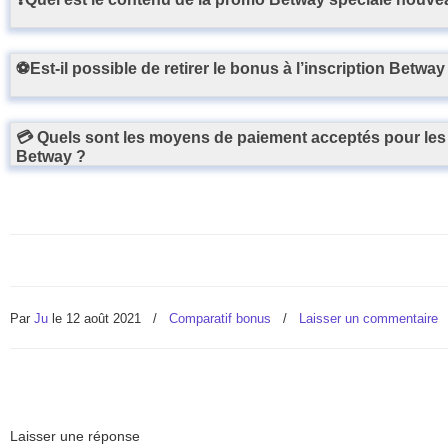
⚽Est-il possible de retirer le bonus à l’inscription Betway
💳 Quels sont les moyens de paiement acceptés pour les
Betway ?
Par
Ju
le 12 août 2021
/
Comparatif bonus
/
Laisser un commentaire
Laisser une réponse