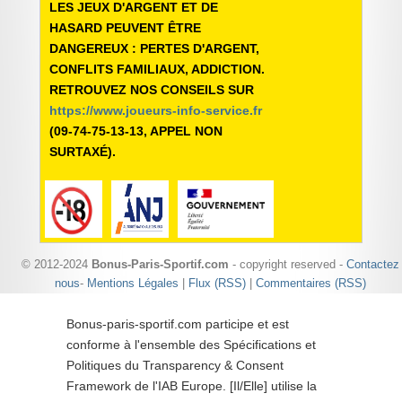
LES JEUX D'ARGENT ET DE
HASARD PEUVENT ÊTRE
DANGEREUX : PERTES D'ARGENT,
CONFLITS FAMILIAUX, ADDICTION.
RETROUVEZ NOS CONSEILS SUR
https://www.joueurs-info-service.fr
(09-74-75-13-13, APPEL NON
SURTAXÉ).
© 2012-2024
Bonus-Paris-Sportif.com
- copyright reserved -
Contactez
nous
-
Mentions Légales
|
Flux (RSS)
|
Commentaires (RSS)
Bonus-paris-sportif.com participe et est
conforme à l'ensemble des Spécifications et
Politiques du Transparency & Consent
Framework de l'IAB Europe. [Il/Elle] utilise la