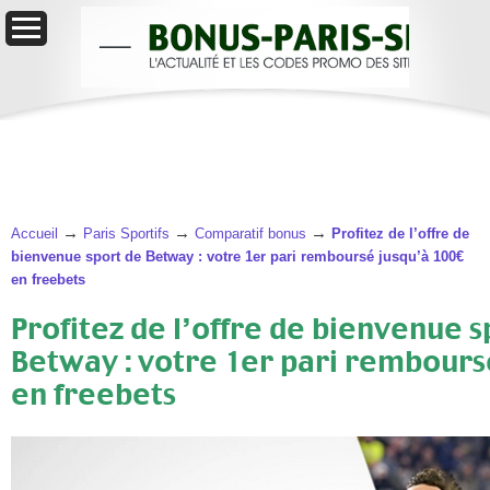
→
→
→
Accueil
Paris Sportifs
Comparatif bonus
Profitez de l’offre de
bienvenue sport de Betway : votre 1er pari remboursé jusqu’à 100€
en freebets
Profitez de l’offre de bienvenue s
Betway : votre 1er pari rembours
en freebets