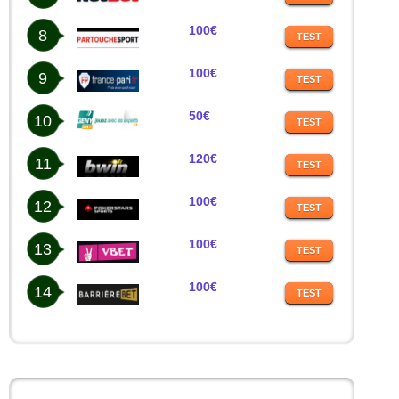
100€
8
TEST
100€
9
TEST
50€
10
TEST
120€
11
TEST
100€
12
TEST
100€
13
TEST
100€
14
TEST