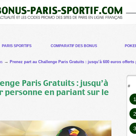
PARIS SPORTIFS
COMPARATIF DES BONUS
POKE
→
us
Prenez part au Challenge Paris Gratuits : jusqu’à 600 euros offerts 
enge Paris Gratuits : jusqu’à
#
r personne en pariant sur le