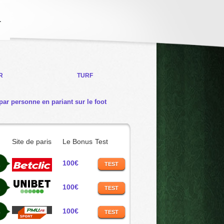
R
TURF
par personne en pariant sur le foot
Site de paris
Le Bonus
Test
1
100€
TEST
2
100€
TEST
3
100€
TEST