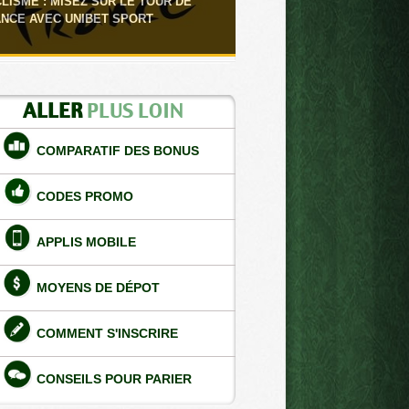
LISME : MISEZ SUR LE TOUR DE
NCE AVEC UNIBET SPORT
ALLER
PLUS LOIN
COMPARATIF DES BONUS
CODES PROMO
APPLIS MOBILE
MOYENS DE DÉPOT
COMMENT S'INSCRIRE
CONSEILS POUR PARIER