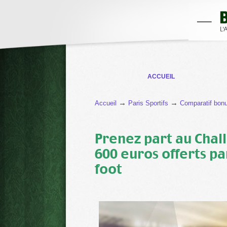
ACCUEIL
→
→
Accueil
Paris Sportifs
Comparatif bon
Prenez part au Chall
600 euros offerts pa
foot