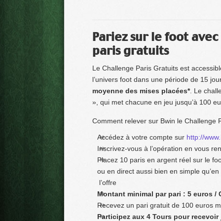
Pariez sur le foot avec
paris gratuits
Le Challenge Paris Gratuits est accessible
l’univers foot dans une période de 15 jou
moyenne des mises placées*
. Le chal
», qui met chacune en jeu jusqu’à 100 e
Comment relever sur Bwin le Challenge P
Accédez à votre compte sur
http://www.
Inscrivez-vous à l’opération en vous re
Placez 10 paris en argent réel sur le fo
ou en direct aussi bien en simple qu’en
l’offre
Montant minimal par pari : 5 euros / 
Recevez un pari gratuit de 100 euros
Participez aux 4 Tours pour recevoir