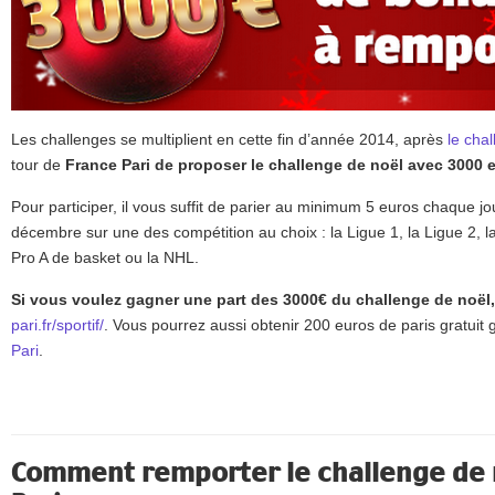
Les challenges se multiplient en cette fin d’année 2014, après
le cha
tour de
France Pari de proposer le challenge de noël avec 3000 e
Pour participer, il vous suffit de parier au minimum 5 euros chaque jou
décembre sur une des compétition au choix : la Ligue 1, la Ligue 2, 
Pro A de basket ou la NHL.
Si vous voulez gagner une part des 3000€ du challenge de noël, 
pari.fr/sportif/
. Vous pourrez aussi obtenir 200 euros de paris gratuit
Pari
.
Comment remporter le challenge de 