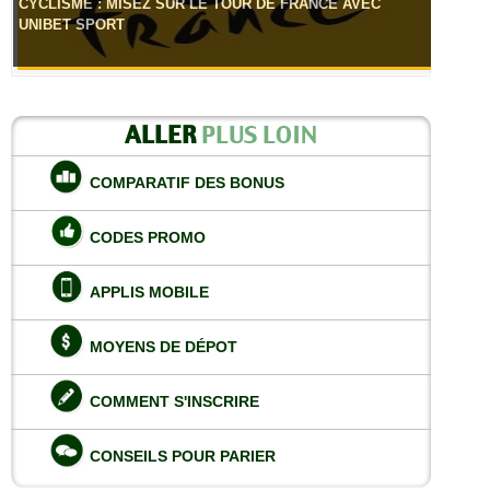
CYCLISME : MISEZ SUR LE TOUR DE FRANCE AVEC
UNIBET SPORT
ALLER
PLUS LOIN
COMPARATIF DES BONUS
CODES PROMO
APPLIS MOBILE
MOYENS DE DÉPOT
COMMENT S'INSCRIRE
CONSEILS POUR PARIER