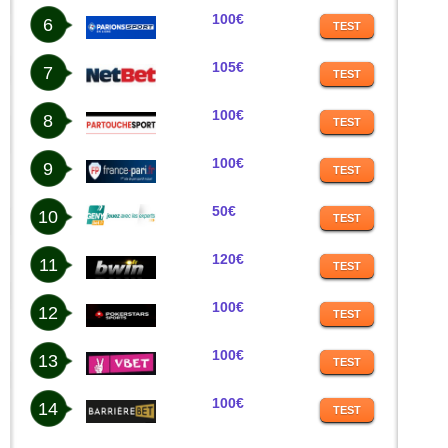
100€
6
TEST
105€
7
TEST
100€
8
TEST
100€
9
TEST
50€
10
TEST
120€
11
TEST
100€
12
TEST
100€
13
TEST
100€
14
TEST