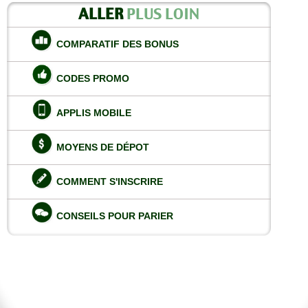
ALLER
PLUS LOIN
COMPARATIF DES BONUS
CODES PROMO
APPLIS MOBILE
MOYENS DE DÉPOT
COMMENT S'INSCRIRE
CONSEILS POUR PARIER