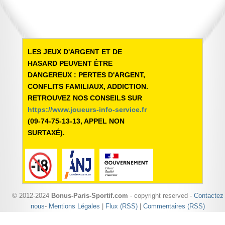
LES JEUX D'ARGENT ET DE
HASARD PEUVENT ÊTRE
DANGEREUX : PERTES D'ARGENT,
CONFLITS FAMILIAUX, ADDICTION.
RETROUVEZ NOS CONSEILS SUR
https://www.joueurs-info-service.fr
(09-74-75-13-13, APPEL NON
SURTAXÉ).
© 2012-2024
Bonus-Paris-Sportif.com
- copyright reserved -
Contactez
nous
-
Mentions Légales
|
Flux (RSS)
|
Commentaires (RSS)