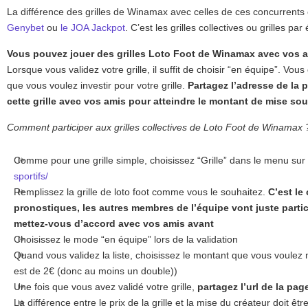
La différence des grilles de Winamax avec celles de ces concurren
Genybet
ou
le JOA Jackpot
. C’est les grilles collectives ou grilles par
Vous pouvez jouer des grilles Loto Foot de Winamax avec vos 
Lorsque vous validez votre grille, il suffit de choisir “en équipe”. Vous
que vous voulez investir pour votre grille.
Partagez l’adresse de la
cette grille avec vos amis pour atteindre le montant de mise sou
Comment participer aux grilles collectives de Loto Foot de Winamax 
Comme pour une grille simple, choisissez “Grille” dans le menu sur
sportifs/
Remplissez la grille de loto foot comme vous le souhaitez.
C’est le
pronostiques, les autres membres de l’équipe vont juste parti
mettez-vous d’accord avec vos amis avant
Choisissez le mode “en équipe” lors de la validation
Quand vous validez la liste, choisissez le montant que vous voule
est de 2€ (donc au moins un double))
Une fois que vous avez validé votre grille,
partagez l’url de la pag
La différence entre le prix de la grille et la mise du créateur doit êt