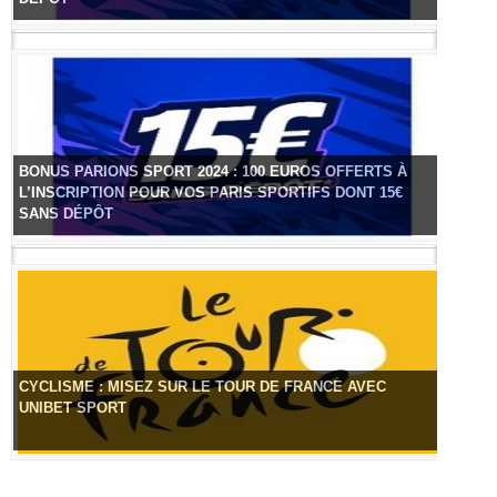
BONUS PARIONS SPORT 2024 : 100 EUROS OFFERTS À
L’INSCRIPTION POUR VOS PARIS SPORTIFS DONT 15€
SANS DÉPÔT
CYCLISME : MISEZ SUR LE TOUR DE FRANCE AVEC
UNIBET SPORT