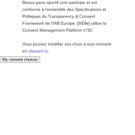
Bonus-paris-sportif.com participe et est
conforme à l'ensemble des Spécifications et
Politiques du Transparency & Consent
Framework de l'IAB Europe. [Il/Elle] utilise la
Consent Management Platform n°92.
Vous pouvez modifier vos choix à tout moment
en
cliquant ici
.
My consent choices