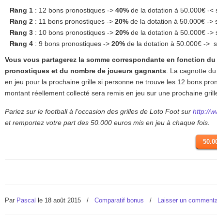
Rang 1
: 12 bons pronostiques ->
40%
de la dotation à 50.000€ -< 
Rang 2
: 11 bons pronostiques ->
20%
de la dotation à 50.000€ -> 
Rang 3
: 10 bons pronostiques ->
20%
de la dotation à 50.000€ -> 
Rang 4
: 9 bons pronostiques ->
20%
de la dotation à 50.000€ -> s
Vous vous partagerez la somme correspondante en fonction d
pronostiques et du nombre de joueurs gagnants
. La cagnotte du
en jeu pour la prochaine grille si personne ne trouve les 12 bons pron
montant réellement collecté sera remis en jeu sur une prochaine grill
Pariez sur le football à l’occasion des grilles de Loto Foot sur
http://w
et remportez votre part des 50.000 euros mis en jeu à chaque fois.
50.0
Par
Pascal
le 18 août 2015
/
Comparatif bonus
/
Laisser un commenta