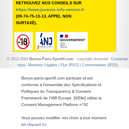
RETROUVEZ NOS CONSEILS SUR
https://www.joueurs-info-service.fr
(09-74-75-13-13, APPEL NON
SURTAXÉ).
© 2012-2024
Bonus-Paris-Sportif.com
- copyright reserved -
Contactez
nous
-
Mentions Légales
|
Flux (RSS)
|
Commentaires (RSS)
Bonus-paris-sportif.com participe et est
conforme à l'ensemble des Spécifications et
Politiques du Transparency & Consent
Framework de l'IAB Europe. [Il/Elle] utilise la
Consent Management Platform n°92.
Vous pouvez modifier vos choix à tout moment
en
cliquant ici
.