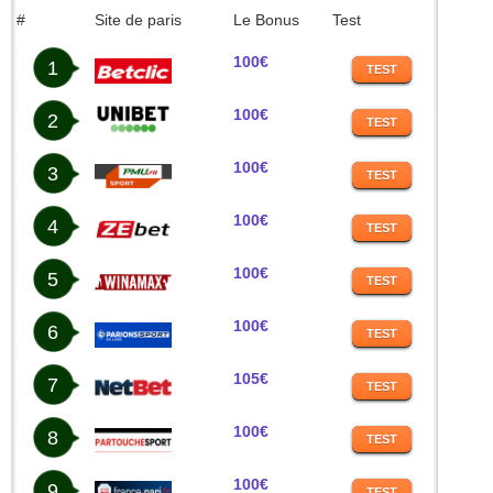
#
Site de paris
Le Bonus
Test
100€
1
TEST
100€
2
TEST
100€
3
TEST
100€
4
TEST
100€
5
TEST
100€
6
TEST
105€
7
TEST
100€
8
TEST
100€
9
TEST