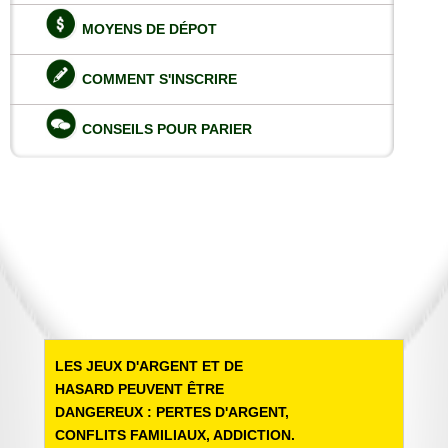
MOYENS DE DÉPOT
COMMENT S'INSCRIRE
CONSEILS POUR PARIER
LES JEUX D'ARGENT ET DE
HASARD PEUVENT ÊTRE
DANGEREUX : PERTES D'ARGENT,
CONFLITS FAMILIAUX, ADDICTION.