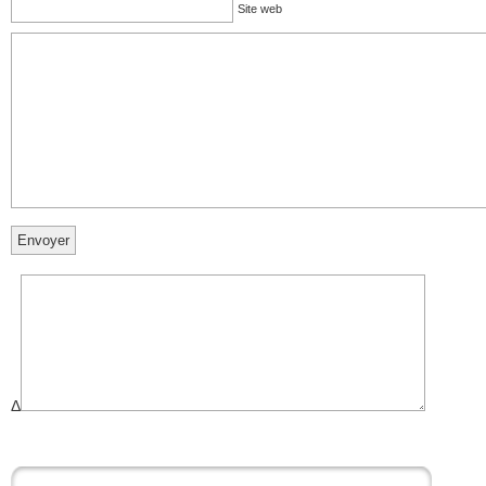
Site web
Δ