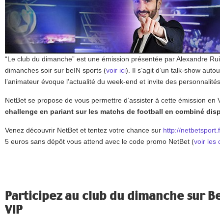
“Le club du dimanche” est une émission présentée par Alexandre Ruiz 
dimanches soir sur beIN sports (
voir ici
). Il s’agit d’un talk-show auto
l’animateur évoque l’actualité du week-end et invite des personnalités
NetBet se propose de vous permettre d’assister à cette émission en 
challenge en pariant sur les matchs de football en combiné disp
Venez découvrir NetBet et tentez votre chance sur
http://netbetsport.f
5 euros sans dépôt vous attend avec le code promo NetBet (
voir les
Participez au club du dimanche sur B
VIP