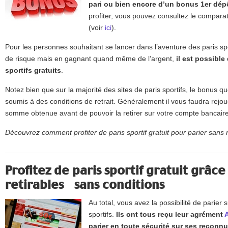
pari ou bien encore d’un bonus 1er dép
profiter, vous pouvez consultez le comparati
(voir
ici
).
Pour les personnes souhaitant se lancer dans l’aventure des paris sp
de risque mais en gagnant quand même de l’argent,
il est possible
sportifs gratuits
.
Notez bien que sur la majorité des sites de paris sportifs, le bonus 
soumis à des conditions de retrait. Généralement il vous faudra rejou
somme obtenue avant de pouvoir la retirer sur votre compte bancaire
Découvrez comment profiter de paris sportif gratuit pour parier sans r
Profitez de paris sportif gratuit grâc
retirables sans conditions
Au total, vous avez la possibilité de parier 
sportifs.
Ils ont tous reçu leur agrément
parier en toute sécurité sur ses reconnus