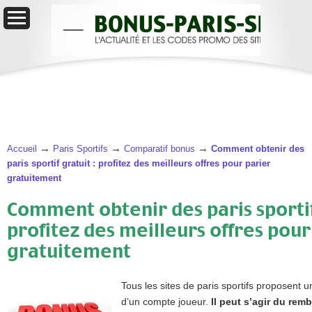
→
→
→
Accueil
Paris Sportifs
Comparatif bonus
Comment obtenir des
paris sportif gratuit : profitez des meilleurs offres pour parier
gratuitement
Comment obtenir des paris sportif
profitez des meilleurs offres pour
gratuitement
Tous les sites de paris sportifs proposent u
d’un compte joueur.
Il peut s’agir du rem