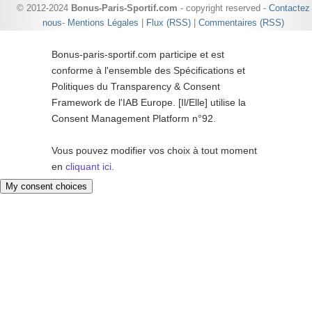
© 2012-2024
Bonus-Paris-Sportif.com
- copyright reserved -
Contactez
nous
-
Mentions Légales
|
Flux (RSS)
|
Commentaires (RSS)
Bonus-paris-sportif.com participe et est
conforme à l'ensemble des Spécifications et
Politiques du Transparency & Consent
Framework de l'IAB Europe. [Il/Elle] utilise la
Consent Management Platform n°92.
Vous pouvez modifier vos choix à tout moment
en
cliquant ici
.
My consent choices