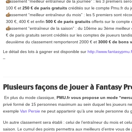
classement “meilleur entraîneur de la journée” :
les 3 premiers ser
100 € et
250 € de paris gratuits
crédités sur le compte Pmu.fr du 
classement “meilleur entraîneur du mois” :
les 5 premiers sont réc
300 €, 400 € et enfin
500 € de paris gratuits
offerts sur le compte
classement “entraîneur de la saison” :
du 10ème au 3ème meilleur e
€ de paris gratuits seront crédités sur les comptes de joueurs tandis
deuxième du classement remporteront 2000 € et
3000 € de bons v
Le détail des lots à gagner est disponible sur
http://www.fantasypmu.f
–
Plusieurs façons de jouer à Fantasy 
En plus du mode classique,
PMU.fr vous propose un mode “merc
privé formé de 15 personnes maximum au sein duquel les joueurs ne
exemple
Van Persie
ne peut appartenir qu’à une seule personne du 
Un autre classement sera établi : celui de l’entraîneur du mois et celu
saison. Le cumul des points permettra aux meilleurs d’entre vous de