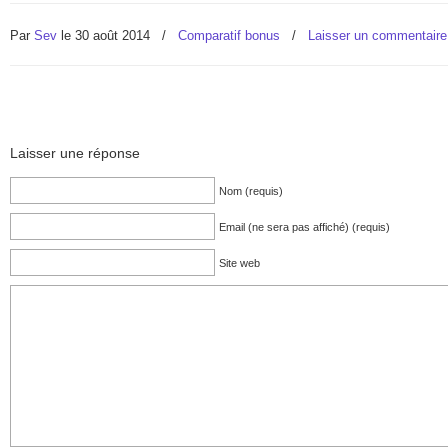
Par
Sev
le 30 août 2014
/
Comparatif bonus
/
Laisser un commentaire
Laisser une réponse
Nom (requis)
Email (ne sera pas affiché) (requis)
Site web