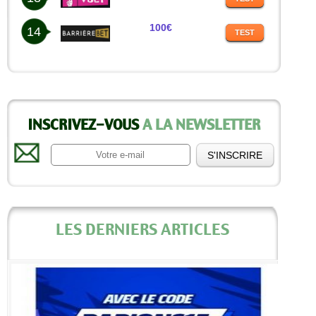
100€
14
TEST
INSCRIVEZ-VOUS
A LA NEWSLETTER
LES DERNIERS ARTICLES