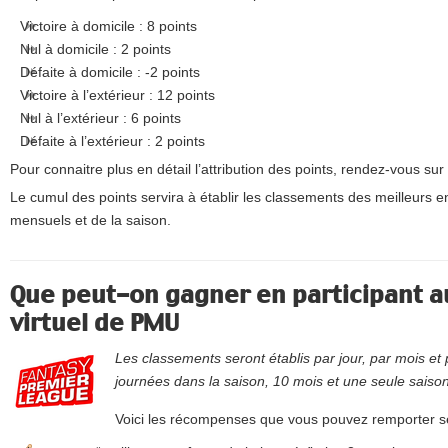
Victoire à domicile : 8 points
Nul à domicile : 2 points
Défaite à domicile : -2 points
Victoire à l’extérieur : 12 points
Nul à l’extérieur : 6 points
Défaite à l’extérieur : 2 points
Pour connaitre plus en détail l’attribution des points, rendez-vous sur
Le cumul des points servira à établir les classements des meilleurs e
mensuels et de la saison.
Que peut-on gagner en participant 
virtuel de PMU
Les classements seront établis par jour, par mois et 
journées dans la saison, 10 mois et une seule saison
Voici les récompenses que vous pouvez remporter se