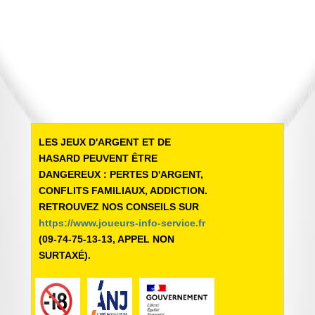
LES JEUX D'ARGENT ET DE
HASARD PEUVENT ÊTRE
DANGEREUX : PERTES D'ARGENT,
CONFLITS FAMILIAUX, ADDICTION.
RETROUVEZ NOS CONSEILS SUR
https://www.joueurs-info-service.fr
(09-74-75-13-13, APPEL NON
SURTAXÉ).