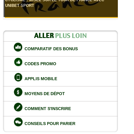
UNIBET SPORT
ALLER
PLUS LOIN
COMPARATIF DES BONUS
CODES PROMO
APPLIS MOBILE
MOYENS DE DÉPOT
COMMENT S'INSCRIRE
CONSEILS POUR PARIER