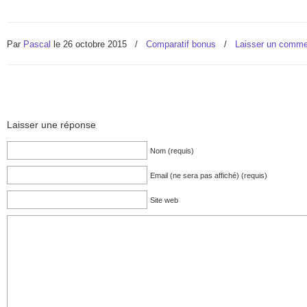
Par
Pascal
le 26 octobre 2015
/
Comparatif bonus
/
Laisser un comme
Laisser une réponse
Nom (requis)
Email (ne sera pas affiché) (requis)
Site web