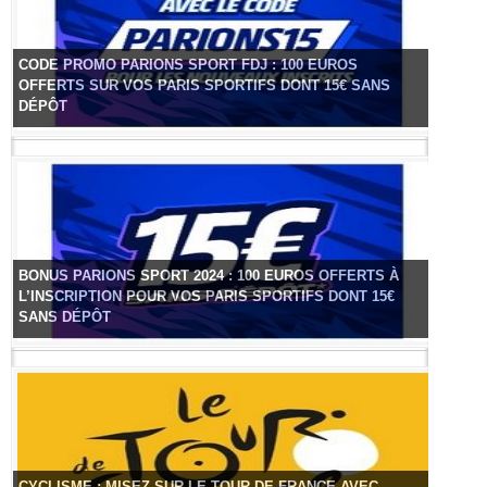
CODE PROMO PARIONS SPORT FDJ : 100 EUROS
OFFERTS SUR VOS PARIS SPORTIFS DONT 15€ SANS
DÉPÔT
BONUS PARIONS SPORT 2024 : 100 EUROS OFFERTS À
L’INSCRIPTION POUR VOS PARIS SPORTIFS DONT 15€
SANS DÉPÔT
CYCLISME : MISEZ SUR LE TOUR DE FRANCE AVEC