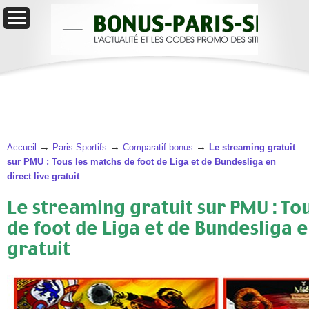
→
→
→
Accueil
Paris Sportifs
Comparatif bonus
Le streaming gratuit
sur PMU : Tous les matchs de foot de Liga et de Bundesliga en
direct live gratuit
Le streaming gratuit sur PMU : To
de foot de Liga et de Bundesliga e
gratuit