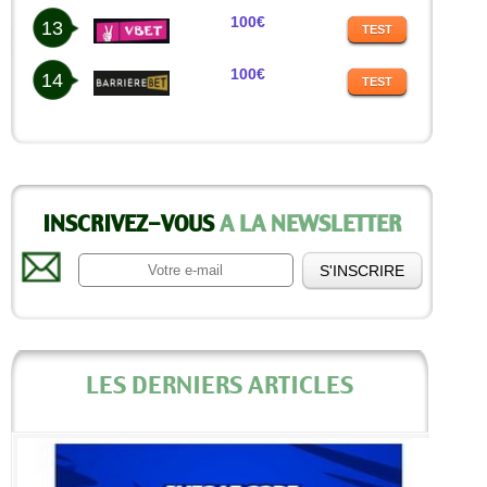
100€
13
TEST
100€
14
TEST
INSCRIVEZ-VOUS
A LA NEWSLETTER
LES DERNIERS ARTICLES