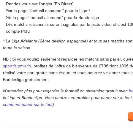
Rendez vous sur l’onglet “En Direct”
Sur la page “football espagnol” pour la Liga *
SU la page “football allemand” pour la Bundesliga
Les matchs retransmis seront signalés par le picto video et c’est 10
compte PMU
* La Liga Adelante (2ème division espagnole) et tous ses matchs sont
toute la saison.
NB : Si vous voulez seulement regarder les matchs sans parier, ouv
sportifs.pmu.fr/
. profitez de l’offre de bienvenue de 670€ dont 100€ 
réalisé votre pari gratuit sans risque, et vous pourrez visionner tous 
Bundesliga gratuitement.
N’attendez plus pour regarder le football en streaming gratuit avec
ht
la Liga et Bundesliga. Vous pourrez en profiter pour parier sur le foot
comment parier sur le foot
)