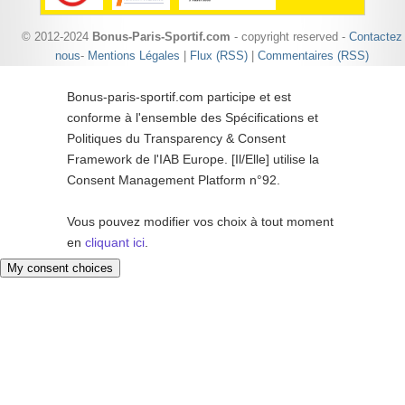
© 2012-2024
Bonus-Paris-Sportif.com
- copyright reserved -
Contactez
nous
-
Mentions Légales
|
Flux (RSS)
|
Commentaires (RSS)
Bonus-paris-sportif.com participe et est
conforme à l'ensemble des Spécifications et
Politiques du Transparency & Consent
Framework de l'IAB Europe. [Il/Elle] utilise la
Consent Management Platform n°92.
Vous pouvez modifier vos choix à tout moment
en
cliquant ici
.
My consent choices