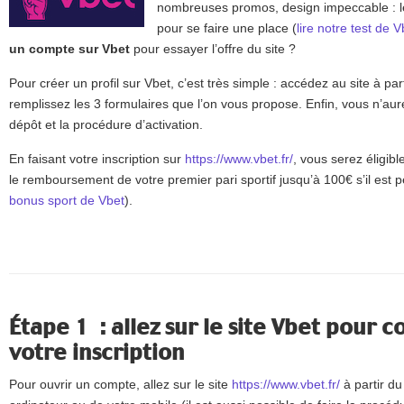
nombreuses promos, design impeccable : l
pour se faire une place (
lire notre test de V
un compte sur Vbet
pour essayer l’offre du site ?
Pour créer un profil sur Vbet, c’est très simple : accédez au site à par
remplissez les 3 formulaires que l’on vous propose. Enfin, vous n’aur
dépôt et la procédure d’activation.
En faisant votre inscription sur
https://www.vbet.fr/
, vous serez éligib
le remboursement de votre premier pari sportif jusqu’à 100€ s’il est p
bonus sport de Vbet
).
Étape 1 : allez sur le site Vbet pour
votre inscription
Pour ouvrir un compte, allez sur le site
https://www.vbet.fr/
à partir du