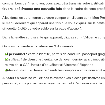
compte. Lors de l’inscription, vous avez déjà transmis votre justificatif
faudra le téléverser une nouvelle fois
dans le cadre de cette proc
Allez dans les paramètres de votre compte en cliquant sur « Mon Profi
le menu déroulant qui apparaît une fois que vous cliquez sur la petit
silhouette à côté de votre solde sur la page d’accueil).
Dans la fenêtre surgissante qui apparaît, cliquez sur « Valider le com
On vous demandera de téléverser 3 documents :
ID personnel :
carte d’identité, permis de conduire, passeport (page
Justificatif de domicile :
quittance de loyer, dernier avis d’imposit
relevé de la CAF, facture d’eau/électricité/internet/téléphone…
Relevé d’Identité Bancaire :
seuls les comptes à votre nom sont 
À noter :
si vous ne voulez pas téléverser vos pièces justificatives e
personnel, vous pouvez les envoyer par e-mail à l’adresse suivante :