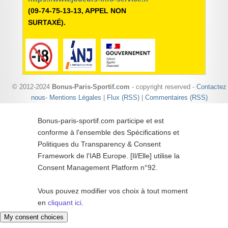
(09-74-75-13-13, APPEL NON
SURTAXÉ).
© 2012-2024
Bonus-Paris-Sportif.com
- copyright reserved -
Contactez
nous
-
Mentions Légales
|
Flux (RSS)
|
Commentaires (RSS)
Bonus-paris-sportif.com participe et est
conforme à l'ensemble des Spécifications et
Politiques du Transparency & Consent
Framework de l'IAB Europe. [Il/Elle] utilise la
Consent Management Platform n°92.
Vous pouvez modifier vos choix à tout moment
en
cliquant ici
.
My consent choices