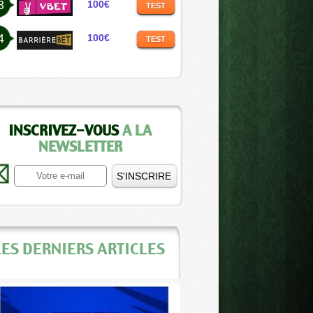
3
100€
TEST
4
100€
TEST
INSCRIVEZ-VOUS
A LA
NEWSLETTER
LES DERNIERS ARTICLES