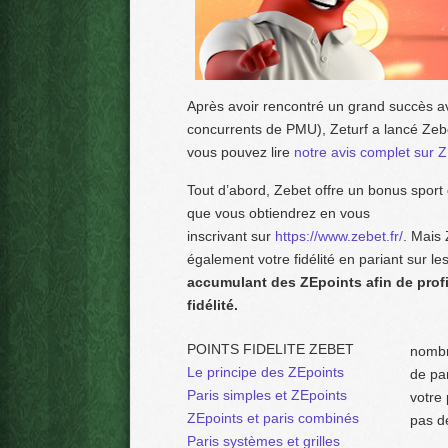
Après avoir rencontré un grand succès av
concurrents de PMU), Zeturf a lancé Zebet 
vous pouvez lire
notre avis complet sur 
Tout d’abord, Zebet offre un bonus spor
que vous obtiendrez en vous
inscrivant sur
https://www.zebet.fr/
. Mais
également votre fidélité en pariant sur le
accumulant des ZEpoints afin de prof
fidélité.
POINTS FIDELITE ZEBET
nombr
Le principe des ZEpoints
de pa
Paris simples et ZEpoints
votre 
ZEpoints et paris combinés
pas d
Paris systèmes et grilles