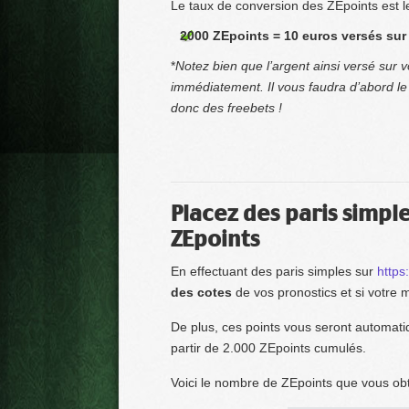
Le taux de conversion des ZEpoints est l
2000 ZEpoints = 10 euros versés sur
*
Notez bien que l’argent ainsi versé sur 
immédiatement. Il vous faudra d’abord le 
donc des freebets !
Placez des paris simpl
ZEpoints
En effectuant des paris simples sur
https
des cotes
de vos pronostics et si votre
De plus, ces points vous seront automati
partir de 2.000 ZEpoints cumulés.
Voici le nombre de ZEpoints que vous obt