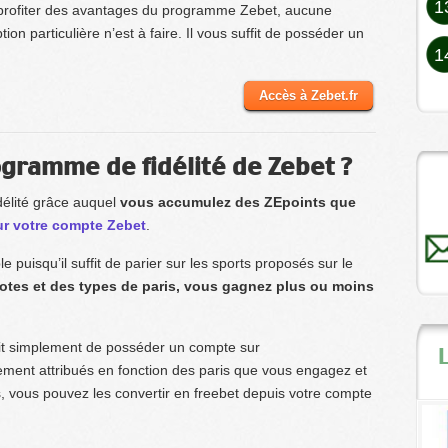
1
profiter des avantages du programme Zebet, aucune
ption particulière n’est à faire. Il vous suffit de posséder un
1
Accès à Zebet.fr
ogramme de fidélité de Zebet ?
élité grâce auquel
vous accumulez des ZEpoints que
ur votre compte Zebet
.
e puisqu’il suffit de parier sur les sports proposés sur le
otes et des types de paris, vous gagnez plus ou moins
fit simplement de posséder un compte sur
uement attribués en fonction des paris que vous engagez et
 vous pouvez les convertir en freebet depuis votre compte