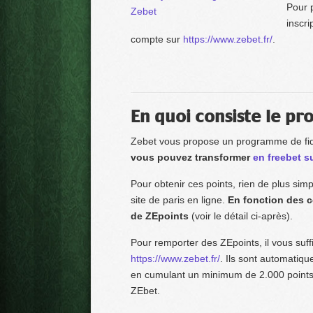
Pour 
Zebet
inscri
compte sur
https://www.zebet.fr/
.
En quoi consiste le pr
Zebet vous propose un programme de fid
vous pouvez transformer
en freebet s
Pour obtenir ces points, rien de plus simpl
site de paris en ligne.
En fonction des c
de ZEpoints
(voir le détail ci-après).
Pour remporter des ZEpoints, il vous suf
https://www.zebet.fr/
. Ils sont automatiq
en cumulant un minimum de 2.000 points,
ZEbet.