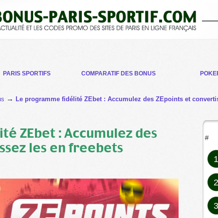
PARIS SPORTIFS
COMPARATIF DES BONUS
POKE
→
us
Le programme fidélité ZEbet : Accumulez des ZEpoints et convertis
té ZEbet : Accumulez des
#
ssez les en freebets