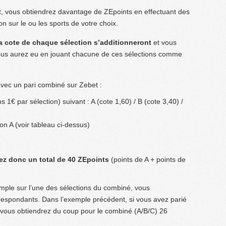
, vous obtiendrez davantage de ZEpoints en effectuant des
n sur le ou les sports de votre choix.
a cote de chaque sélection s’additionneront
et vous
ous aurez eu en jouant chacune de ces sélections comme
vec un pari combiné sur Zebet
:
 1€ par sélection) suivant : A (cote 1,60) / B (cote 3,40) /
on A (voir tableau ci-dessus)
ez donc un total de 40 ZEpoints
(points de A + points de
simple sur l’une des sélections du combiné, vous
rrespondants. Dans l’exemple précédent, si vous avez parié
 vous obtiendrez du coup pour le combiné (A/B/C) 26