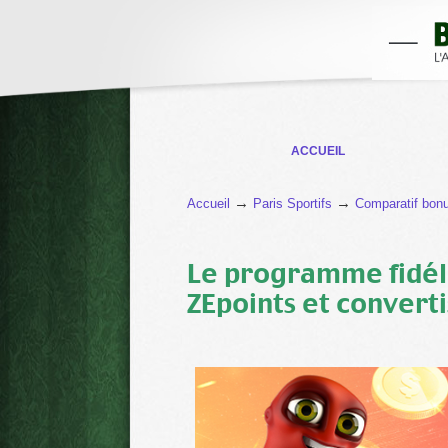
ACCUEIL
→
→
Accueil
Paris Sportifs
Comparatif bon
Le programme fidéli
ZEpoints et converti