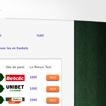
R
TURF
sez les en freebets
Site de paris
Le Bonus
Test
1
100€
TEST
2
100€
TEST
3
100€
TEST