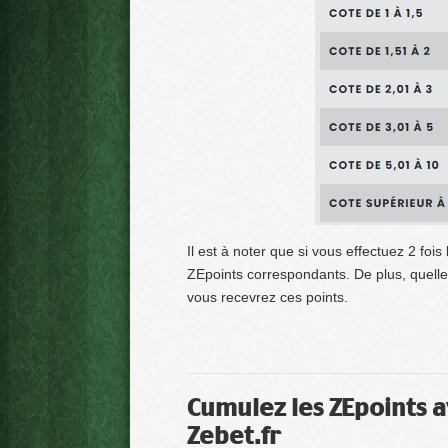
Il est à noter que si vous effectuez 2 foi
ZEpoints correspondants. De plus, quelle
vous recevrez ces points.
Cumulez les ZEpoints a
Zebet.fr