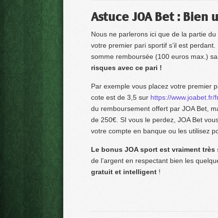
Astuce JOA Bet : Bien u
Nous ne parlerons ici que de la partie d
votre premier pari sportif s’il est perdant
somme remboursée (100 euros max.) san
risques avec ce pari !
Par exemple vous placez votre premier pa
cote est de 3,5 sur
https://www.joabet.fr/f
du remboursement offert par JOA Bet, ma
de 250€. SI vous le perdez, JOA Bet vou
votre compte en banque ou les utilisez pou
Le bonus JOA sport est vraiment très s
de l’argent en respectant bien les quelq
gratuit et
intelligent
!