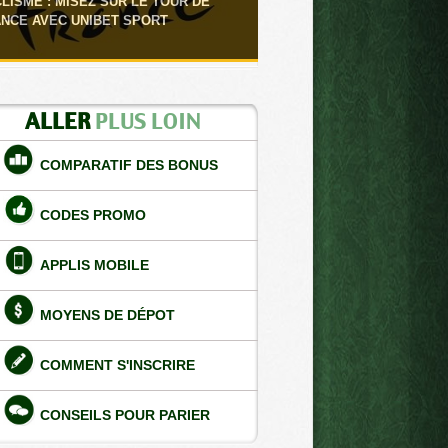
LISME : MISEZ SUR LE TOUR DE
NCE AVEC UNIBET SPORT
ALLER
PLUS LOIN
COMPARATIF DES BONUS
CODES PROMO
APPLIS MOBILE
MOYENS DE DÉPOT
COMMENT S'INSCRIRE
CONSEILS POUR PARIER