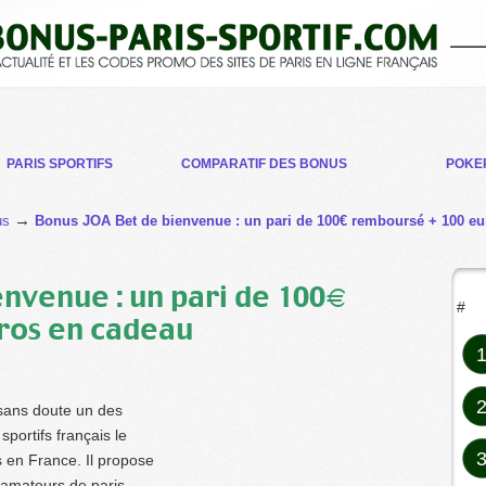
PARIS SPORTIFS
COMPARATIF DES BONUS
POKE
→
us
Bonus JOA Bet de bienvenue : un pari de 100€ remboursé + 100 eu
envenue : un pari de 100€
#
ros en cadeau
sans doute un des
 sportifs français le
 en France. Il propose
 amateurs de paris