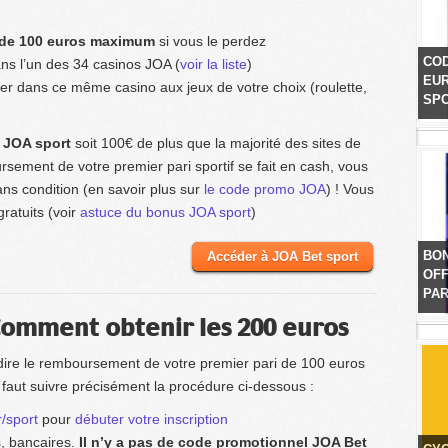
 de 100 euros maximum
si vous le perdez
COD
ns l’un des 34 casinos JOA (
voir la liste
)
EUR
ser dans ce même casino aux jeux de votre choix (roulette,
SPO
 JOA sport
soit 100€ de plus que la majorité des sites de
ursement de votre premier pari sportif se fait en cash, vous
ns condition (en savoir plus sur
le code promo JOA
) ! Vous
gratuits (voir
astuce du bonus JOA sport
)
BON
Accéder à JOA Bet sport
OFF
PAR
 Comment obtenir les 200 euros
-dire le remboursement de votre premier pari de 100 euros
 faut suivre précisément la procédure ci-dessous :
r/sport
pour
débuter votre inscription
, bancaires.
Il n’y a pas de code promotionnel JOA Bet