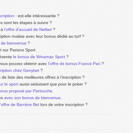
scription
: est-elle intéressante ?
es sont les étapes à suivre ?
r à
l’offre d’accueil de Netbet
?
ription rivalise avec leur bonus dédié au turf ?
 de bienvenue
?
t sur Parions Sport.
résente
le bonus de Winamax Sport
?
vous pouvez obtenir avec
l’offre de bonus France Pari
?
scription chez Genybet
?
te de liste des meilleures offres à l’inscription ?
r le sport
aussi séduisant que pour le poker ?
onus proposé par Partouche
.
res
avec son bonus de bienvenue
.
’offre de Barrière Bet
lors de votre inscription ?