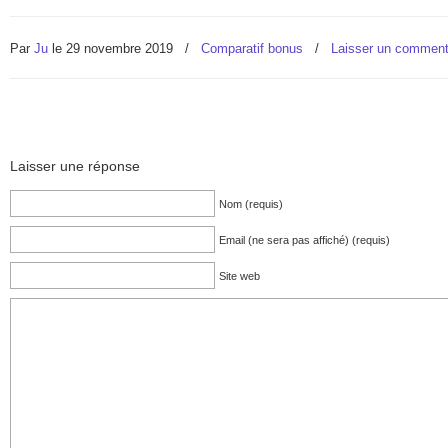
Par
Ju
le 29 novembre 2019
/
Comparatif bonus
/
Laisser un comment
Laisser une réponse
Nom (requis)
Email (ne sera pas affiché) (requis)
Site web