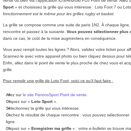
vente ou bien via l’application iOS/Android FDJ Point de vente. Allez
Sport
» et choisissez la grille qui vous intéresse : Loto Foot 7 ou Lo
fonctionnement est le même pour les grilles rugby et basket.
La grille se compose comme une suite de paris 1N2. À chaque ligne, s
rencontre et passez à la suivante.
Vous pouvez sélectionner plus d
dans ce cas, le coût de la mise augmentera en conséquence.
Vous avez rempli toutes les lignes ? Alors, validez votre ticket pour aff
Scannez-le avec votre appareil photo ou bien cliquez dessus pour tél
Enfin, allez dans le point de vente le plus proche de chez vous et ac
grille.
Pour remplir une grille de Loto Foot, voici ce qu’il faut faire :
Allez sur
le site ParionsSport Point de vente
.
Cliquez sur «
Loto Sport
».
Sélectionnez la grille qui vous intéresse.
Cochez le résultat de chaque rencontre : vous pouvez sélectionner p
ligne.
Cliquez sur «
Enregistrer ma grille
» : votre e-bulletin se trouve m