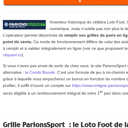
Inventeur historique du célèbre Loto Foot, l
numérique, mais n’oublie pas non plus le lie
L’opérateur permet désormais de
remplir ses grilles de paris en li
point de vente.
Ce mode de fonctionnement diffère de celui des autres
à remplir et à valider intégralement en ligne (voir ce que proposent 
cliquant ici
).
Si vous n’avez pas envie de sortir de chez vous, le site ParionsSpor
alternative :
le Combi Boosté
. C’est une formule de jeu à mi-chemin en
grâce à laquelle vous empocherez un bonus en fonction du nombre d
profiter, il suffit d’ouvrir un compte sur
https://www.enligne.parionssport
er
serez éligible à un remboursement intégral de votre 1
pari dans une
Grille ParionsSport : le Loto Foot de 