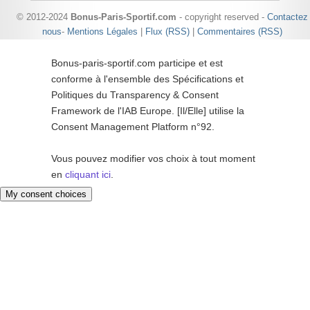
© 2012-2024
Bonus-Paris-Sportif.com
- copyright reserved -
Contactez
nous
-
Mentions Légales
|
Flux (RSS)
|
Commentaires (RSS)
Bonus-paris-sportif.com participe et est
conforme à l'ensemble des Spécifications et
Politiques du Transparency & Consent
Framework de l'IAB Europe. [Il/Elle] utilise la
Consent Management Platform n°92.
Vous pouvez modifier vos choix à tout moment
en
cliquant ici
.
My consent choices