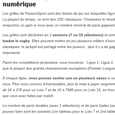
numérique
Les grilles de ParionsSport sont des tickets de jeu sur lesquelles figu
La plupart du temps, ce sont des 1N2 classiques. Choisissez le résul
empochez un gain si vous avez un nombre minimal de paris gagnant
Les grilles sont déclinées en 2
versions (7 ou 15 sélections)
et son
basket le rugby
. Elles peuvent mettre en jeu plusieurs milliers d’eur
classiques, le jackpot est partagé entre les joueurs : plus il y a de g
importante.
Parmi les compétitions proposées, vous trouverez : Ligue 1, Ligue 2
que la plupart des grands championnats européens (Premier League
À chaque ligne,
vous pouvez cocher une ou plusieurs cases
si vo
vous. Plus vous couvrez d’éventualités, plus la mise à payer augmente
de 1€ à 27€ pour un Loto 7 et de 1€ à 768€ pour un Loto 15, en fonc
que vous avez faites par match.
Le nombre de paris doubles (avec 2 sélections) et de paris triples (a
pouvez faire sont les suivants (1er tableau pour le Loto 7 et 2nd tabl