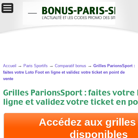
→
→
→
Accueil
Paris Sportifs
Comparatif bonus
Grilles ParionsSport :
faites votre Loto Foot en ligne et validez votre ticket en point de
vente
Grilles ParionsSport : faites votre
ligne et validez votre ticket en p
Accédez aux grilles
disponibles