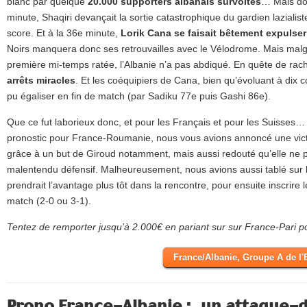
blanc par quelque
20.000 supporters albanais survoltés
… Mais dou
minute, Shaqiri devançait la sortie catastrophique du gardien lazialiste
score. Et à la 36e minute,
Lorik Cana se faisait bêtement expulser
Noirs manquera donc ses retrouvailles avec le Vélodrome. Mais malgr
première mi-temps ratée, l’Albanie n’a pas abdiqué. En quête de rac
arrêts miracles
. Et les coéquipiers de Cana, bien qu’évoluant à dix c
pu égaliser en fin de match (par Sadiku 77e puis Gashi 86e).
Que ce fut laborieux donc, et pour les Français et pour les Suisses
pronostic pour France-Roumanie, nous vous avions annoncé une vict
grâce à un but de Giroud notamment, mais aussi redouté qu’elle ne 
malentendu défensif. Malheureusement, nous avions aussi tablé sur l
prendrait l’avantage plus tôt dans la rencontre, pour ensuite inscrire 
match (2-0 ou 3-1).
Tentez de remporter jusqu’à 2.000€ en pariant sur sur France-Pari 
France/Albanie, Groupe A de l'
Prono France-Albanie : un attaque-