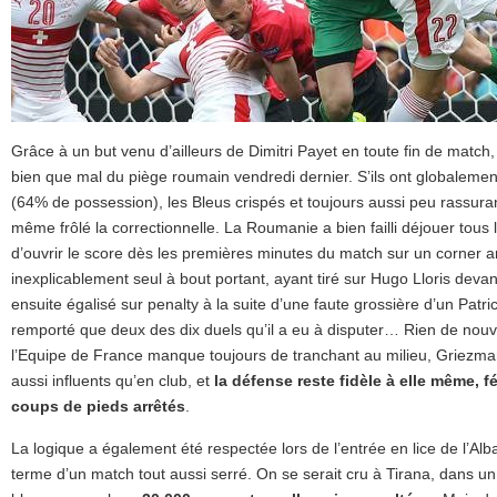
Grâce à un but venu d’ailleurs de Dimitri Payet en toute fin de match, 
bien que mal du piège roumain vendredi dernier. S’ils ont globalement
(64% de possession), les Bleus crispés et toujours aussi peu rassura
même frôlé la correctionnelle. La Roumanie a bien failli déjouer tous l
d’ouvrir le score dès les premières minutes du match sur un corner a
inexplicablement seul à bout portant, ayant tiré sur Hugo Lloris devant
ensuite égalisé sur penalty à la suite d’une faute grossière d’un Patri
remporté que deux des dix duels qu’il a eu à disputer… Rien de nouve
l’Equipe de France manque toujours de tranchant au milieu, Griezm
aussi influents qu’en club, et
la défense reste fidèle à elle même, 
coups de pieds arrêtés
.
La logique a également été respectée lors de l’entrée en lice de l’Alb
terme d’un match tout aussi serré. On se serait cru à Tirana, dans un