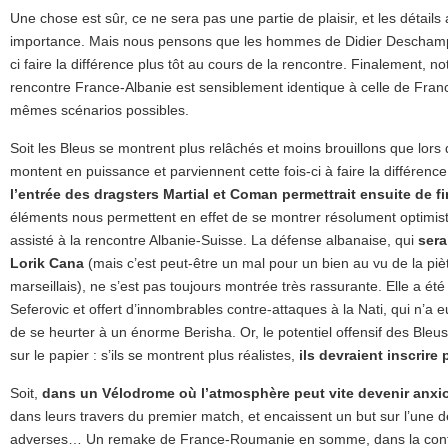
Une chose est sûr, ce ne sera pas une partie de plaisir, et les détail
importance. Mais nous pensons que les hommes de Didier Deschamps
ci faire la différence plus tôt au cours de la rencontre. Finalement, n
rencontre France-Albanie est sensiblement identique à celle de Fra
mêmes scénarios possibles.
Soit les Bleus se montrent plus relâchés et moins brouillons que lors
montent en puissance et parviennent cette fois-ci à faire la différence
l’entrée des dragsters Martial et Coman permettrait ensuite de fini
éléments nous permettent en effet de se montrer résolument optimis
assisté à la rencontre Albanie-Suisse. La défense albanaise, qui
sera
Lorik Cana
(mais c’est peut-être un mal pour un bien au vu de la pièt
marseillais), ne s’est pas toujours montrée très rassurante. Elle a é
Seferovic et offert d’innombrables contre-attaques à la Nati, qui n’
de se heurter à un énorme Berisha. Or, le potentiel offensif des Bleu
sur le papier : s’ils se montrent plus réalistes,
ils devraient inscrire
Soit,
dans un Vélodrome où l’atmosphère peut vite devenir anx
dans leurs travers du premier match, et encaissent un but sur l’une 
adverses… Un remake de France-Roumanie en somme, dans la contin