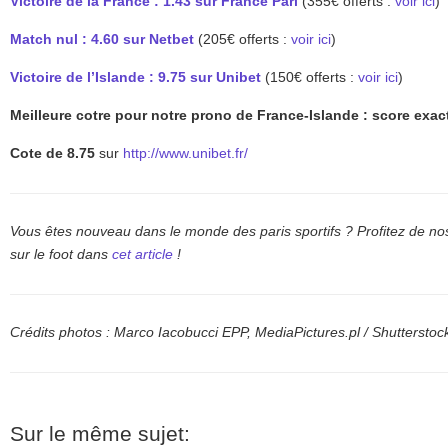
Victoire de la France : 1.43 sur France Pari
(355€ offerts :
voir ici
)
Match nul : 4.60 sur Netbet
(205€ offerts :
voir ici
)
Victoire de l’Islande : 9.75 sur Unibet
(150€ offerts :
voir ici
)
Meilleure cotre pour notre prono de France-Islande : score exac
Cote de 8.75
sur
http://www.unibet.fr/
Vous êtes nouveau dans le monde des paris sportifs ? Profitez de nos
sur le foot dans
cet article
!
Crédits photos : Marco Iacobucci EPP, MediaPictures.pl / Shuttersto
Sur le même sujet: