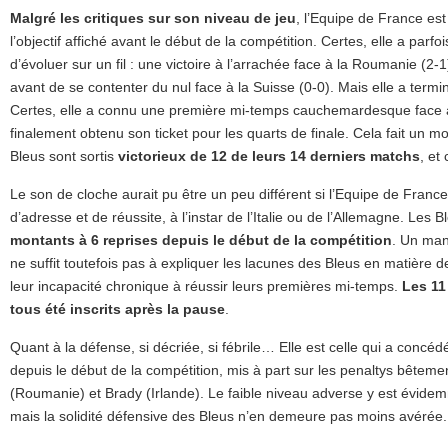
Malgré les critiques sur son niveau de jeu
, l’Equipe de France est
l’objectif affiché avant le début de la compétition. Certes, elle a parf
d’évoluer sur un fil : une victoire à l’arrachée face à la Roumanie (2-1)
avant de se contenter du nul face à la Suisse (0-0). Mais elle a term
Certes, elle a connu une première mi-temps cauchemardesque face à l
finalement obtenu son ticket pour les quarts de finale. Cela fait un
Bleus sont sortis
victorieux de 12 de leurs 14 derniers matchs
, et 
Le son de cloche aurait pu être un peu différent si l’Equipe de France
d’adresse et de réussite, à l’instar de l’Italie ou de l’Allemagne. Les 
montants à 6 reprises depuis le début de la compétition
. Un man
ne suffit toutefois pas à expliquer les lacunes des Bleus en matière d
leur incapacité chronique à réussir leurs premières mi-temps.
Les 11
tous été inscrits après la pause
.
Quant à la défense, si décriée, si fébrile… Elle est celle qui a concéd
depuis le début de la compétition, mis à part sur les penaltys bêteme
(Roumanie) et Brady (Irlande). Le faible niveau adverse y est évid
mais la solidité défensive des Bleus n’en demeure pas moins avérée.