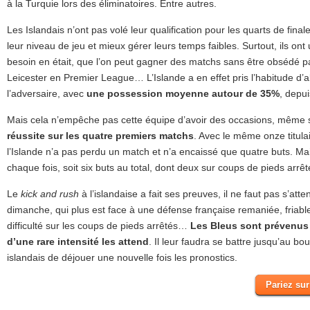
à la Turquie lors des éliminatoires. Entre autres.
Les Islandais n’ont pas volé leur qualification pour les quarts de finale
leur niveau de jeu et mieux gérer leurs temps faibles. Surtout, ils ont 
besoin en était, que l’on peut gagner des matchs sans être obsédé par 
Leicester en Premier League… L’Islande a en effet pris l’habitude d’
l’adversaire, avec
une possession moyenne autour de 35%
, depui
Mais cela n’empêche pas cette équipe d’avoir des occasions, même s
réussite sur les quatre premiers matchs
. Avec le même onze titula
l’Islande n’a pas perdu un match et n’a encaissé que quatre buts. Ma
chaque fois, soit six buts au total, dont deux sur coups de pieds arrêt
Le
kick and rush
à l’islandaise a fait ses preuves, il ne faut pas s’att
dimanche, qui plus est face à une défense française remaniée, friable
difficulté sur les coups de pieds arrêtés…
Les Bleus sont prévenus
d’une rare intensité les attend
. Il leur faudra se battre jusqu’au bo
islandais de déjouer une nouvelle fois les pronostics.
Pariez sur