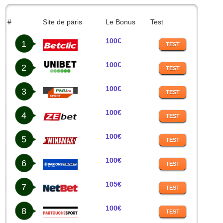
#
Site de paris
Le Bonus
Test
100€
1
TEST
100€
2
TEST
100€
3
TEST
100€
4
TEST
100€
5
TEST
100€
6
TEST
105€
7
TEST
100€
8
TEST